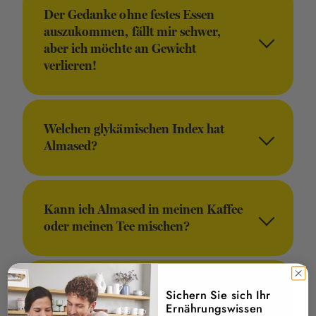
Der Gedanke ohne festes Essen
auszukommen, fällt mir schwer,
aber ich möchte an Gewicht
verlieren!
Welchen glykämischen Index hat
Almased?
Kann ich Almased in meinen Kaffee
oder meinen Tee mischen?
Muss ich Almased, wenn es geöffnet
Sichern Sie sich Ihr
ist, im Kühlschrank aufbewahren?
Ernährungswissen