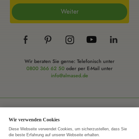
Weiter
Wir beraten Sie gerne: Telefonisch unter
0800 366 62 50
oder per E-Mail unter
info@almased.de
© Almased Wellness GmbH 2026
Wir verwenden Cookies
Impressum
Datenschutz
Sitemap
Diese Webseite verwendet Cookies, um sicherzustellen, dass Sie
die beste Erfahrung auf unserer Webseite erhalten.
Healthclaims