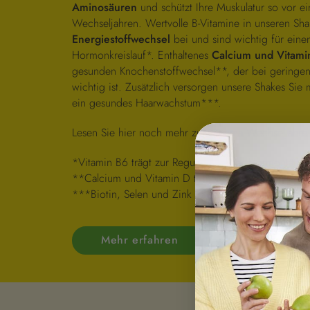
Aminosäuren
und schützt Ihre Muskulatur so vor e
Wechseljahren. Wertvolle B-Vitamine in unseren Sh
Energiestoffwechsel
bei und sind wichtig für eine
Hormonkreislauf*. Enthaltenes
Calcium und Vitami
gesunden Knochenstoffwechsel**, der bei geringe
wichtig ist. Zusätzlich versorgen unsere Shakes Sie 
ein gesundes Haarwachstum***.
Lesen Sie hier noch mehr zum Thema Wechseljahr
*Vitamin B6 trägt zur Regulierung der Hormontätigk
**Calcium und Vitamin D tragen zur Erhaltung nor
***Biotin, Selen und Zink tragen zur Erhaltung nor
Mehr erfahren