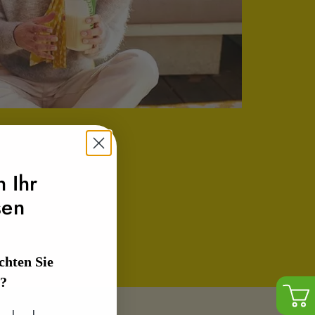
h Ihr
sen
hten Sie
n?