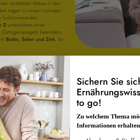
inem verstärkten Abbau in den
akes tragen zu einem normalen
n funktionierenden
n D
unterstützen einen
n Östrogenspiegeln besonders
mit
Biotin, Selen und Zink
, für
e und Menopause.
eit bei
Sichern Sie sic
maler Knochen bei
maler Haare bei
Ernährungswis
to go!
Zu welchem Thema möc
Informationen erhalte