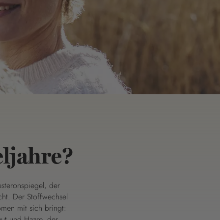
ljahre?
steronspiegel, der
ht. Der Stoffwechsel
men mit sich bringt:
ut und Haare, der