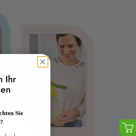
h Ihr
sen
hten Sie
n?
-