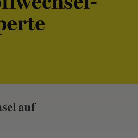
ffwechsel-
perte
sel auf