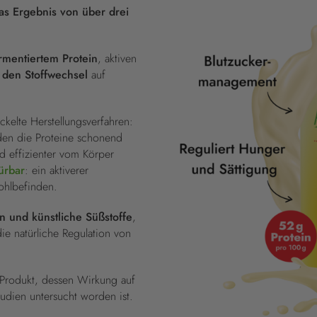
das Ergebnis von über drei
rmentiertem Protein
, aktiven
t den Stoffwechsel
auf
ckelte Herstellungsverfahren:
en die Proteine schonend
d effizienter vom Körper
pürbar
: ein aktiverer
ohlbefinden.
in und künstliche Süßstoffe
,
ie natürliche Regulation von
 Produkt, dessen Wirkung auf
tudien untersucht worden ist.