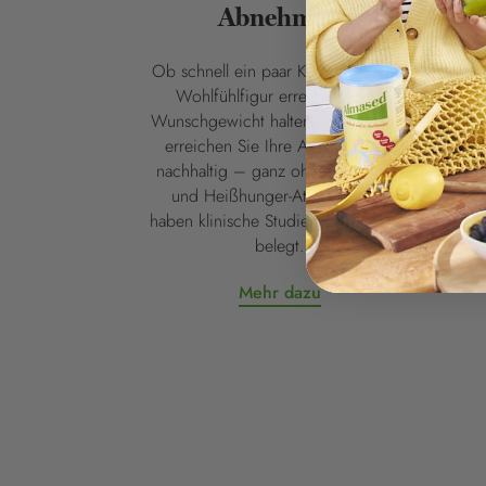
Abnehmen
D
Ob schnell ein paar Kilo abnehmen,
Wohlfühlfigur erreichen oder
Lo
Wunschgewicht halten, mit Almased
ges
erreichen Sie Ihre Abnehm-Ziele
füh
nachhaltig – ganz ohne Jojo-Effekt
und 
und Heißhunger-Attacken. Das
Ja
haben klinische Studien mit Almased
biol
belegt.
wird
Mehr dazu