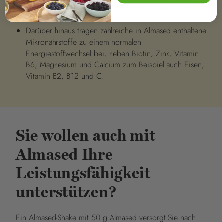
Stoffwechsel der Makronährstoffe, wozu auch Eiweiß
zählt, bei.
Darüber hinaus tragen zahlreiche in Almased enthaltene
Mikronährstoffe zu einem normalen
Energiestoffwechsel bei, neben Biotin, Zink, Vitamin
B6, Magnesium und Calcium zum Beispiel auch Eisen,
Vitamin B2, B12 und C.
Sie wollen auch mit
Almased Ihre
Leistungsfähigkeit
unterstützen?
Ein Almased-Shake mit 50 g Almased versorgt Sie nach