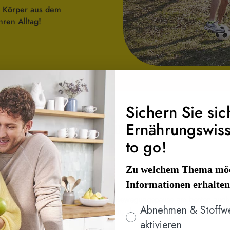
n Körper aus dem
hren Alltag!
Sichern Sie sic
yp 2 Diabetes in einen
Ernährungswis
to go!
ten:
Zu welchem Thema möc
Informationen erhalte
en
: Lassen Sie nach einer längeren Bewegungspause am besten auch
Interesse
Abnehmen & Stoffw
r checken. Es kann auch ratsam sein, dass weitere Test durchgeführt
irbelsäule überprüft.
aktivieren