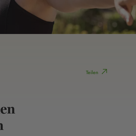
Teilen
nen
n