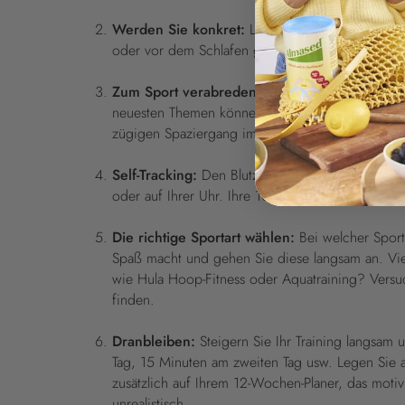
Werden Sie konkret:
Legen Sie direkt Zeiten f
oder vor dem Schlafen gehen. Dann denken Sie 
Zum Sport verabreden:
Vielleicht sind Ihre F
neuesten Themen können Sie auch sehr gut unter
zügigen Spaziergang im Wald.
Self-Tracking:
Den Blutzuckerspiegel messen sind
oder auf Ihrer Uhr. Ihre 10.000 Schritte pro Ta
Die richtige Sportart wählen:
Bei welcher Sporta
Spaß macht und gehen Sie diese langsam an. Viell
wie Hula Hoop-Fitness oder Aquatraining? Versuc
finden.
Dranbleiben:
Steigern Sie Ihr Training langsam 
Tag, 15 Minuten am zweiten Tag usw. Legen Sie
zusätzlich auf Ihrem 12-Wochen-Planer, das moti
unrealistisch.