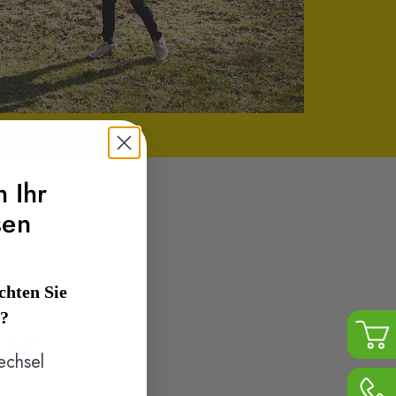
h Ihr
sen
hten Sie
n?
 zuerst
echsel