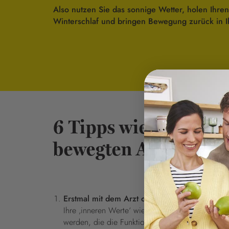
Also nutzen Sie das sonnige Wetter, holen Ihre
Winterschlaf und bringen Bewegung zurück in I
6 Tipps wie Sie mit T
bewegten Alltag star
Erstmal mit dem Arzt oder der Ärztin sprech
Ihre ‚inneren Werte‘ wie Blutdruck und Blutzucke
werden, die die Funktion der Gelenke und der W