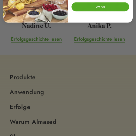
Weiter
Nadine U.
Anika P.
Erfolgsgeschichte lesen
Erfolgsgeschichte lesen
Produkte
Anwendung
Erfolge
Warum Almased