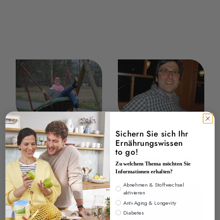
Sichern Sie sich Ihr
Kerstin H.
Manuel B.
Ernährungswissen
to go!
Erfolgsgeschichte lesen
Erfolgsgeschichte lesen
Zu welchem Thema möchten Sie
Informationen erhalten?
Interesse
Abnehmen & Stoffwechsel
aktivieren
Anti-Aging & Longevity
Diabetes