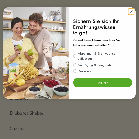
Shop
Sichern Sie sich Ihr
Ernährungswissen
Beratung
to go!
Zu welchem Thema möchten Sie
Karriere
Informationen erhalten?
Interesse
Abnehmen & Stoffwechsel
aktivieren
Anti-Aging & Longevity
Blog
Diabetes
Ernährung
Weiter
Diabetes
Diabetes-Shakes
Shakes