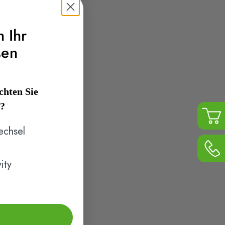
h Ihr
sen
hten Sie
n?
echsel
ity