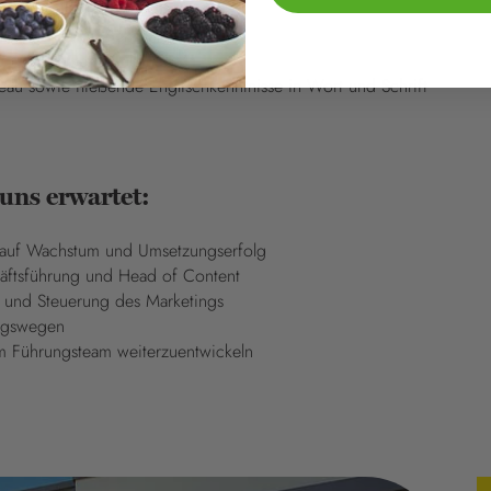
tzungsorientierte Arbeitsweise
rken mit hoher Bekanntheit
 E-Mail-Marketing und CRM
eau sowie fließende Englischkenntnisse in Wort und Schrift
 uns erwartet:
ss auf Wachstum und Umsetzungserfolg
ftsführung und Head of Content
n und Steuerung des Marketings
ungswegen
m Führungsteam weiterzuentwickeln