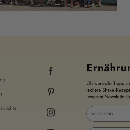
Ernähru
ung
Ob wertvolle Tipps vo
leckere Shake-Rezept
es
unserem Newsletter bi
s-Shakes
Vorname