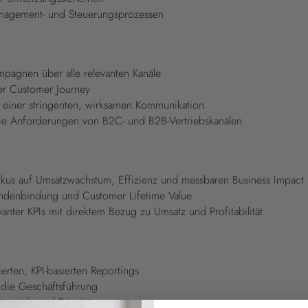
anagement- und Steuerungsprozessen
pagnen über alle relevanten Kanäle
er Customer Journey
 einer stringenten, wirksamen Kommunikation
ie Anforderungen von B2C- und B2B-Vertriebskanälen
 Fokus auf Umsatzwachstum, Effizienz und messbaren Business Impact
undenbindung und Customer Lifetime Value
anter KPIs mit direktem Bezug zu Umsatz und Profitabilität
erten, KPI-basierten Reportings
 die Geschäftsführung
enziale und Prioritäten