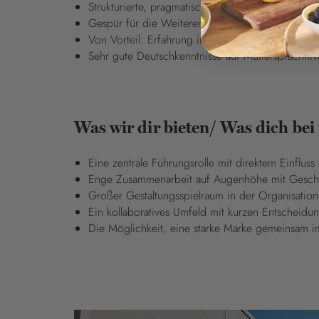
Strukturierte, pragmatische und konsequent umse
Gespür für die Weiterentwicklung etablierter Ma
Von Vorteil: Erfahrung im Bereich E-Commerce,
Sehr gute Deutschkenntnisse auf Muttersprachniv
Was wir dir bieten/ Was dich bei
Eine zentrale Führungsrolle mit direktem Einflu
Enge Zusammenarbeit auf Augenhöhe mit Geschä
Großer Gestaltungsspielraum in der Organisatio
Ein kollaboratives Umfeld mit kurzen Entscheid
Die Möglichkeit, eine starke Marke gemeinsam i