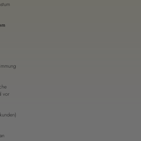
hstum
rem
stimmung
sche
d vor
dkunden)
 an