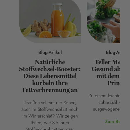
Blog-Artikel
Blog-Artikel
Natürliche
Teller Meth
Stoffwechsel-Booster:
Gesund abne
Diese Lebensmittel
mit dem Tel
kurbeln Ihre
Prinzip
Fettverbrennung an
Zu einem leichteren 
Lebensstil zählt 
Draußen scheint die Sonne,
ausgewogene Ernä
aber Ihr Stoffwechsel ist noch
im Winterschlaf? Wir zeigen
Zum Beitra
Ihnen, wie Sie Ihren
Stoffwechsel mit ein paar