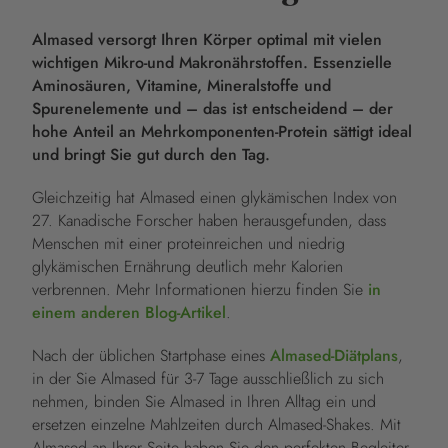
Almased versorgt Ihren Körper optimal mit vielen
wichtigen Mikro-und Makronährstoffen. Essenzielle
Aminosäuren, Vitamine, Mineralstoffe und
Spurenelemente und – das ist entscheidend – der
hohe Anteil an Mehrkomponenten-Protein sättigt ideal
und bringt Sie gut durch den Tag.
Gleichzeitig hat Almased einen glykämischen Index von
27. Kanadische Forscher haben herausgefunden, dass
Menschen mit einer proteinreichen und niedrig
glykämischen Ernährung deutlich mehr Kalorien
verbrennen. Mehr Informationen hierzu finden Sie
in
einem anderen Blog-Artikel
.
Nach der üblichen Startphase eines
Almased-Diätplans
,
in der Sie Almased für 3-7 Tage ausschließlich zu sich
nehmen, binden Sie Almased in Ihren Alltag ein und
ersetzen einzelne Mahlzeiten durch Almased-Shakes. Mit
Almased an Ihrer Seite haben Sie den perfekten Begleiter