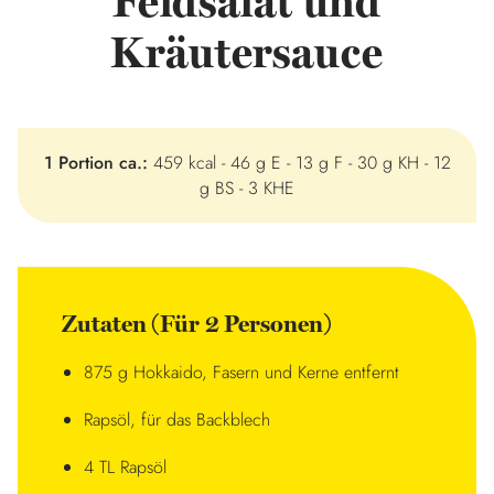
Feldsalat und
Kräutersauce
1 Portion ca.:
459 kcal - 46 g E - 13 g F - 30 g KH - 12
g BS - 3 KHE
Zutaten (Für 2 Personen)
875 g Hokkaido, Fasern und Kerne entfernt
Rapsöl, für das Backblech
4 TL Rapsöl