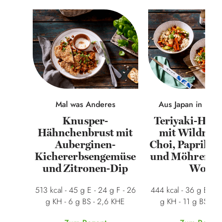
Mal was Anderes
Aus Japan in Ihre
Knusper-
Teriyaki-Häh
Hähnchenbrust mit
mit Wildreis
Auberginen-
Choi, Paprikas
Kichererbsengemüse
und Möhren a
und Zitronen-Dip
Wok
513 kcal - 45 g E - 24 g F - 26
444 kcal - 36 g E - 12
g KH - 6 g BS - 2,6 KHE
g KH - 11 g BS - 3