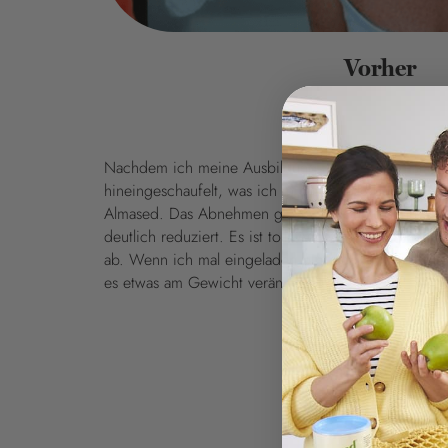
Vorher
Nachdem ich meine Ausbildung angefangen hatte, wu
hineingeschaufelt, was ich in die Hände bekam. Als 
Almased. Das Abnehmen ging wahnsinnig schnell. S
deutlich reduziert. Es ist toll! Auch jetzt noch ne
ab. Wenn ich mal eingeladen bin, nehme ich vorher
es etwas am Gewicht verändert.