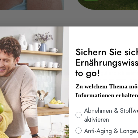
Sichern Sie sic
rde ich immer dicker. Durch den Stress habe ich abends alles in 
die Waage 96kg zeigte - bei 1,66 m geht das gar nicht -, fing ich a
Ernährungswis
päter machte ich noch Sport dazu und habe jetzt mein Gewicht meh
to go!
hme ich abends oft nur einen Almased Drink, das tut gut und ich neh
 einen Drink und abends kann ich dann dort auch etwas essen, ohn
Zu welchem Thema möc
Informationen erhalte
Interesse
Abnehmen & Stoffw
aktivieren
Anti-Aging & Longev