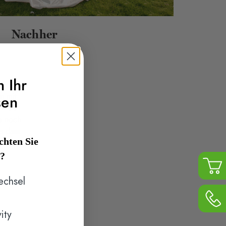
Nachher
h Ihr
mich
n mit
sen
r als
me noch
e dass
hten Sie
n?
echsel
ity