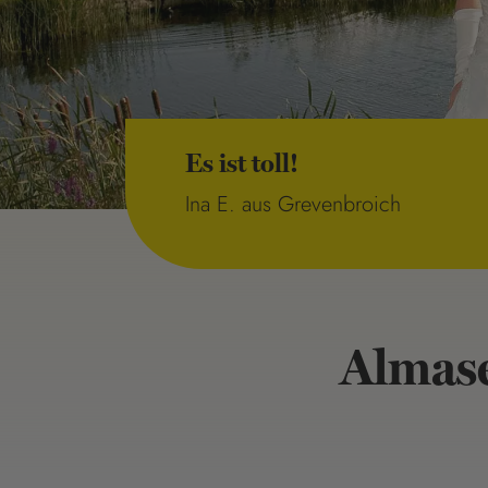
Es ist toll!
Ina E. aus Grevenbroich
Almase