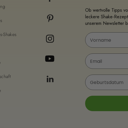
ung
Ob wertvolle Tipps vo
leckere Shake-Rezept
es
unserem Newsletter bi
s-Shakes
Vorname
E-Mail
e
schaft
Geburtsdatum
e