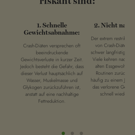
riskant sind:
1. Schnelle
2. Nicht nach
Gewichtsabnahme:
Der extrem restriktive
von Crash-Diäten ma
Crash-Diäten versprechen oft
schwer langfristig dur
beeindruckende
Viele kehren nach de
Gewichtsverluste in kurzer Zeit.
alten Essgewohnhei
Jedoch besteht die Gefahr, dass
Routinen zurück. Da
dieser Verlust hauptsächlich auf
häufig zu einem Jojo-
Wasser, Muskelmasse und
das verlorene Gewic
Glykogen zurückzuführen ist,
schnell wieder zu
anstatt auf eine nachhaltige
Fettreduktion.