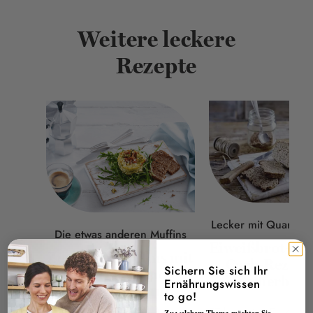
Weitere leckere
Rezepte
Lecker mit Quark od
Die etwas anderen Muffins
Eiweißbrot-Uns
Zucchini-Muffins mit
Carb-Rezept
Sichern Sie sich Ihr
Schinken und
Selberbac
Ernährungswissen
Mozzarella auf
to go!
Geröstetem
77 kcal - 6 g E - 4 g F