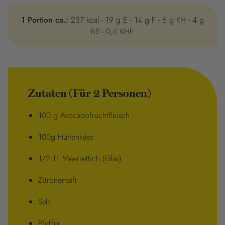
1 Portion ca.:
237 kcal - 19 g E - 14 g F - 6 g KH - 4 g
BS - 0,6 KHE
Zutaten (Für 2 Personen)
100 g Avocadofruchtfleisch
100g Hüttenkäse
1/2 TL Meerrettich (Glas)
Zitronensaft
Salz
Pfeffer